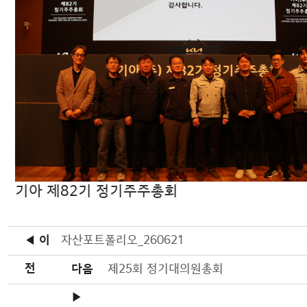
기아 제82기 정기주주총회
◀ 이
자산포트폴리오_260621
전
다음
제25회 정기대의원총회
▶