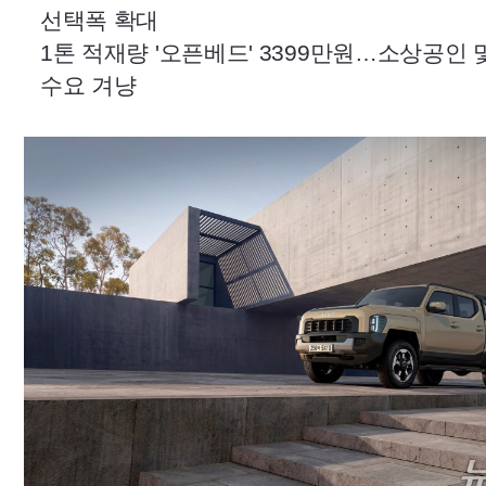
선택폭 확대
1톤 적재량 '오픈베드' 3399만원…소상공인 
수요 겨냥