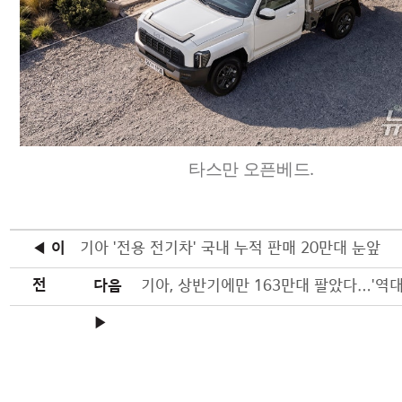
타스만 오픈베드.
◀ 이
기아 '전용 전기차' 국내 누적 판매 20만대 눈앞
전
다음
기아, 상반기에만 163만대 팔았다…'역대
▶