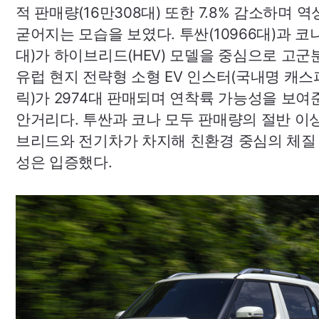
적 판매량(16만308대) 또한 7.8% 감소하며 
굳어지는 모습을 보였다. 투싼(10966대)과 코나
대)가 하이브리드(
HEV
) 모델을 중심으로 고군
유럽 현지 전략형 소형
EV
인스터(국내명 캐스
릭)가 2974대 판매되며 연착륙 가능성을 보여
안거리다. 투싼과 코나 모두 판매량의 절반 이
브리드와 전기차가 차지해 친환경 중심의 체질
성은 입증했다.