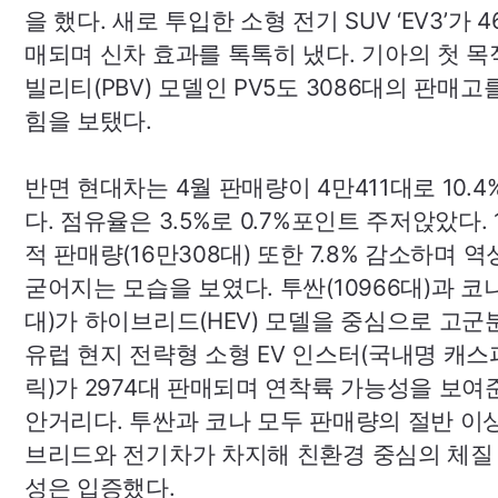
을 했다. 새로 투입한 소형 전기
SUV
‘
EV3’
가 4
매되며 신차 효과를 톡톡히 냈다. 기아의 첫 
빌리티(
PBV
) 모델인
PV5
도 3086대의 판매고
힘을 보탰다.
반면 현대차는 4월 판매량이 4만411대로 10.4
다. 점유율은 3.5%로 0.7%포인트 주저앉았다. 
적 판매량(16만308대) 또한 7.8% 감소하며 
굳어지는 모습을 보였다. 투싼(10966대)과 코나
대)가 하이브리드(
HEV
) 모델을 중심으로 고군
유럽 현지 전략형 소형
EV
인스터(국내명 캐스
릭)가 2974대 판매되며 연착륙 가능성을 보여
안거리다. 투싼과 코나 모두 판매량의 절반 이
브리드와 전기차가 차지해 친환경 중심의 체질
성은 입증했다.