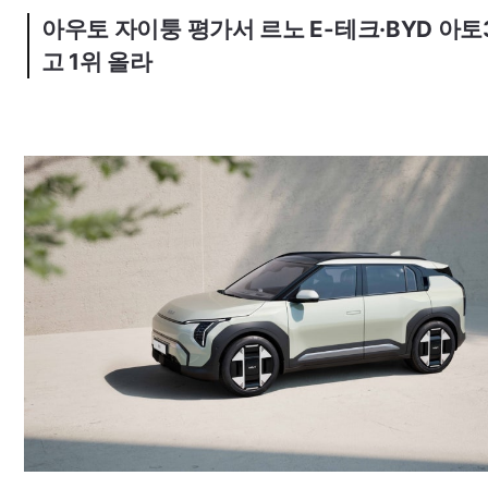
아우토 자이퉁 평가서 르노
E-
테크
·BYD
아토
고 1위 올라