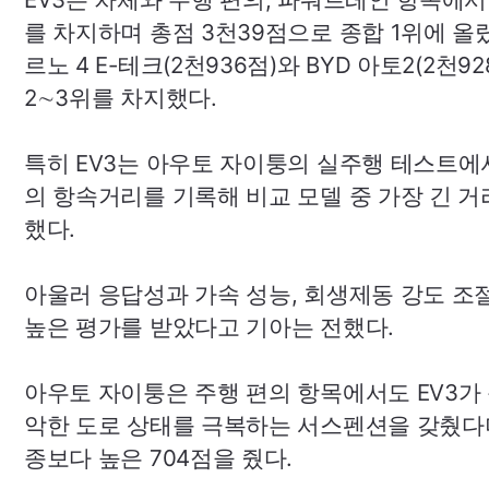
를 차지하며 총점 3천39점으로 종합 1위에 올
르노 4
E-
테크(2천936점)와
BYD
아토2(2천92
2∼3위를 차지했다.
특히
EV3
는 아우토 자이퉁의 실주행 테스트에서
의 항속거리를 기록해 비교 모델 중 가장 긴 거
했다.
아울러 응답성과 가속 성능, 회생제동 강도 조
높은 평가를 받았다고 기아는 전했다.
아우토 자이퉁은 주행 편의 항목에서도
EV3
가
악한 도로 상태를 극복하는 서스펜션을 갖췄다
종보다 높은 704점을 줬다.