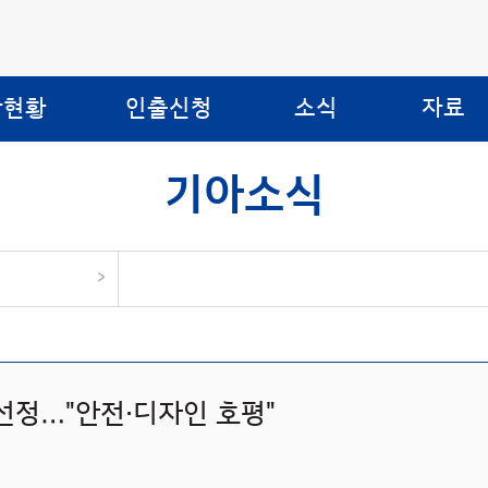
합현황
인출신청
소식
자료
기아소식
>
 선정…"안전·디자인 호평"